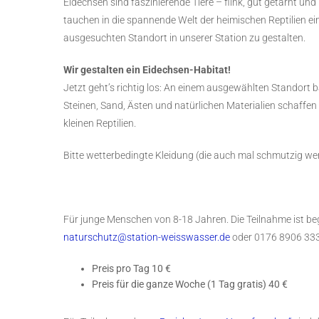
Eidechsen sind faszinierende Tiere – flink, gut getarnt u
tauchen in die spannende Welt der heimischen Reptilien ein
ausgesuchten Standort in unserer Station zu gestalten.
Wir gestalten ein Eidechsen-Habitat!
Jetzt geht’s richtig los: An einem ausgewählten Standort
Steinen, Sand, Ästen und natürlichen Materialien schaffen 
kleinen Reptilien.
Bitte wetterbedingte Kleidung (die auch mal schmutzig we
Für junge Menschen von 8-18 Jahren. Die Teilnahme ist b
naturschutz@station-weisswasser.de
oder 0176 8906 333
Preis pro Tag 10 €
Preis für die ganze Woche (1 Tag gratis) 40 €