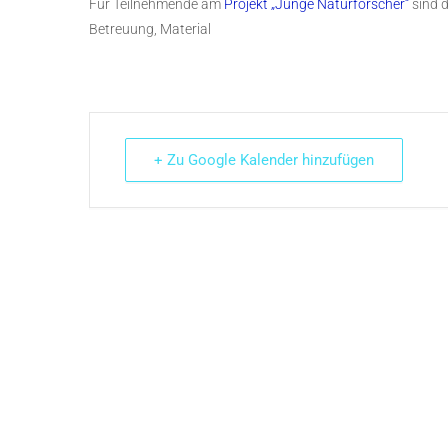
Für Teilnehmende am
Projekt „Junge Naturforscher“
sind d
Betreuung, Material
+ Zu Google Kalender hinzufügen