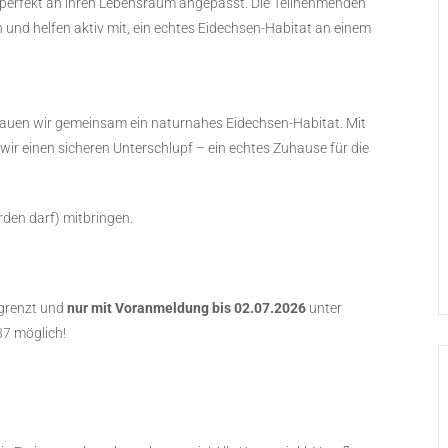
nd perfekt an ihren Lebensraum angepasst. Die Teilnehmenden
 und helfen aktiv mit, ein echtes Eidechsen-Habitat an einem
 bauen wir gemeinsam ein naturnahes Eidechsen-Habitat. Mit
wir einen sicheren Unterschlupf – ein echtes Zuhause für die
rden darf) mitbringen.
egrenzt und
nur mit Voranmeldung bis 02.07.2026
unter
7 möglich!