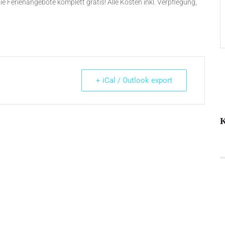
ie Ferienangebote komplett gratis! Alle Kosten inkl. Verpflegung,
+ iCal / Outlook export
K