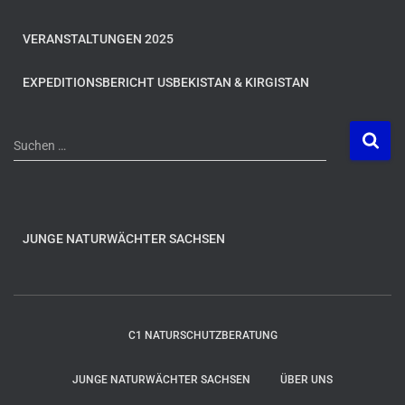
VERANSTALTUNGEN 2025
EXPEDITIONSBERICHT USBEKISTAN & KIRGISTAN
S
Suchen …
u
c
h
e
n
JUNGE NATURWÄCHTER SACHSEN
n
a
c
h
C1 NATURSCHUTZBERATUNG
:
JUNGE NATURWÄCHTER SACHSEN
ÜBER UNS