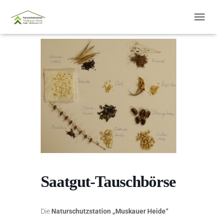
N
A
V
I
G
A
T
I
O
N
U
M
S
C
H
A
L
Saatgut-Tauschbörse
T
E
N
Die
Naturschutzstation „Muskauer Heide“