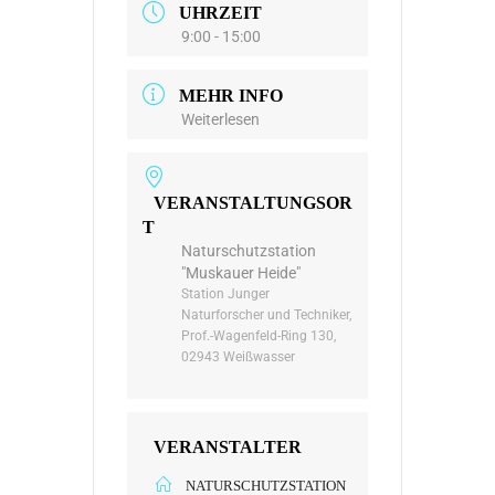
UHRZEIT
9:00 - 15:00
MEHR INFO
Weiterlesen
VERANSTALTUNGSOR
T
Naturschutzstation
"Muskauer Heide"
Station Junger
Naturforscher und Techniker,
Prof.-Wagenfeld-Ring 130,
02943 Weißwasser
VERANSTALTER
NATURSCHUTZSTATION