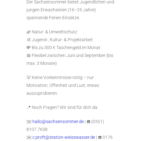
Der Sachsensommer bietet Jugendlichen und
jungen Erwachsenen (16–25 Jahre)
spannende Ferien-Einsätze.
🌿 Natur- & Umweltschutz
🎨 Jugend-, Kultur- & Projektarbeit
💸 Bis zu 300 € Taschengeld im Monat
📅 Flexibel zwischen Juni und September (bis
max. 3 Monate)
💡 Keine Vorkenntnisse nötig – nur
Motivation, Offenheit und Lust, etwas
auszuprobieren.
📍 Noch Fragen? Wir sind für dich da:
✉️
hallo@sachsensommer.de
| ☎️ (0351)
8107 7638
✉️
c.proft@station-weisswasser.de
| ☎️ 0176