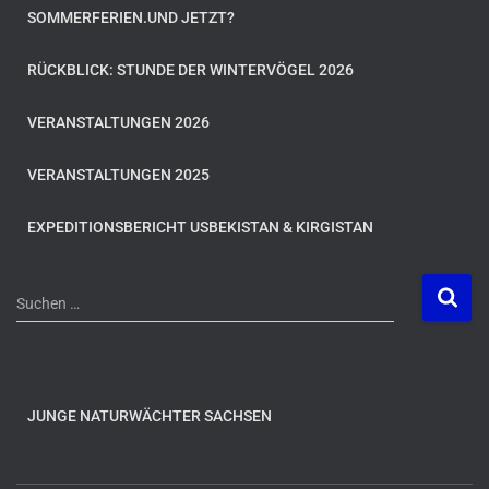
SOMMERFERIEN.UND JETZT?
RÜCKBLICK: STUNDE DER WINTERVÖGEL 2026
VERANSTALTUNGEN 2026
VERANSTALTUNGEN 2025
EXPEDITIONSBERICHT USBEKISTAN & KIRGISTAN
S
Suchen …
u
c
h
e
n
JUNGE NATURWÄCHTER SACHSEN
n
a
c