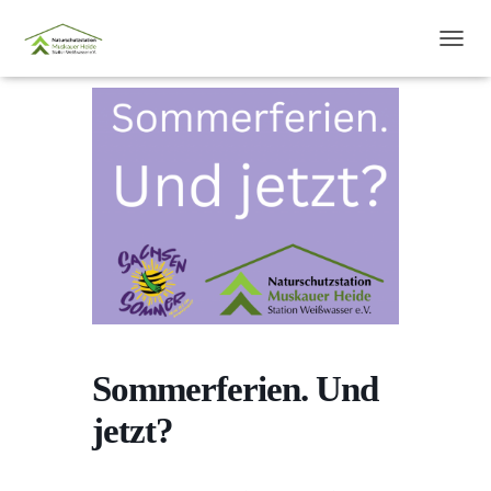
N
A
V
I
G
A
T
I
O
N
U
M
S
C
H
A
Sommerferien. Und
L
T
jetzt?
E
N