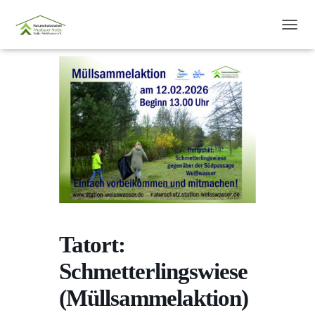
N
A
V
I
G
A
T
I
O
N
U
M
S
C
H
A
Tatort:
L
T
Schmetterlingswiese
E
N
(Müllsammelaktion)