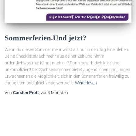
Sommerferien.Und jetzt?
Wenn du diesen Sommer mehr willst als nur in den Tag hineinleben.
Deine ChecklisteMach mehr aus deiner Zeit und nimm
ordentlichwas mit: Klingt nach dir? Dann bewirb dich kurz und
unkompliziert! Der Sachsensommer bietet Jugendlichen und jungen
Erwachsenen die Möglichkeit, sich in den Sommerferien freiwillig zu
engagieren und gleichzeitig wertvolle
Weiterlesen
Von
Carsten Proft
, vor
3 Monaten