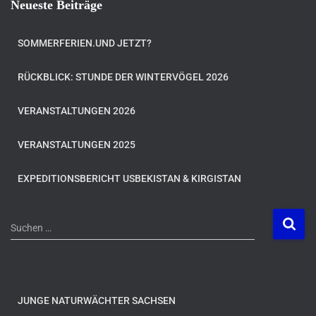
Neueste Beiträge
SOMMERFERIEN.UND JETZT?
RÜCKBLICK: STUNDE DER WINTERVÖGEL 2026
VERANSTALTUNGEN 2026
VERANSTALTUNGEN 2025
EXPEDITIONSBERICHT USBEKISTAN & KIRGISTAN
S
Suchen …
u
c
h
e
n
JUNGE NATURWÄCHTER SACHSEN
n