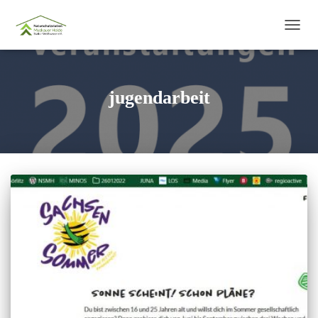
NAVIG
UMSC
jugendarbeit