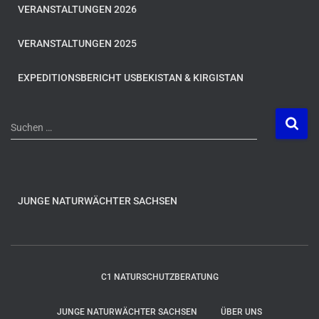
VERANSTALTUNGEN 2026
VERANSTALTUNGEN 2025
EXPEDITIONSBERICHT USBEKISTAN & KIRGISTAN
S
Suchen …
u
c
h
e
n
JUNGE NATURWÄCHTER SACHSEN
n
a
c
h
C1 NATURSCHUTZBERATUNG
:
JUNGE NATURWÄCHTER SACHSEN
ÜBER UNS