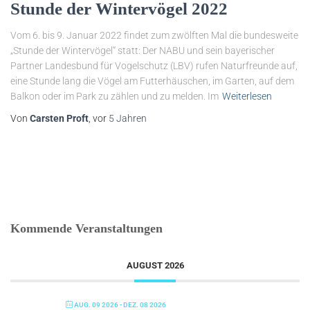
Stunde der Wintervögel 2022
Vom 6. bis 9. Januar 2022 findet zum zwölften Mal die bundesweite
„Stunde der Wintervögel“ statt: Der NABU und sein bayerischer
Partner Landesbund für Vogelschutz (LBV) rufen Naturfreunde auf,
eine Stunde lang die Vögel am Futterhäuschen, im Garten, auf dem
Balkon oder im Park zu zählen und zu melden. Im
Weiterlesen
Von
Carsten Proft
, vor
5 Jahren
Kommende Veranstaltungen
AUGUST 2026
AUG. 09 2026
- DEZ. 08 2026