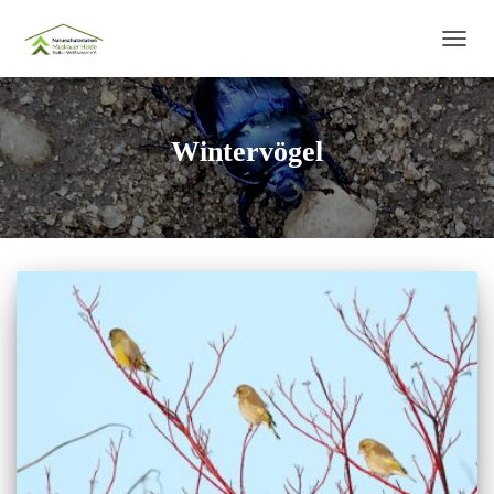
NAVIG
UMSC
Wintervögel