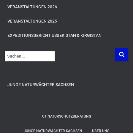
VERANSTALTUNGEN 2026
VERANSTALTUNGEN 2025
EXPEDITIONSBERICHT USBEKISTAN & KIRGISTAN
S
u
c
h
e
JUNGE NATURWÄCHTER SACHSEN
n
n
a
c
h
C1 NATURSCHUTZBERATUNG
:
JUNGE NATURWÄCHTER SACHSEN
ÜBER UNS