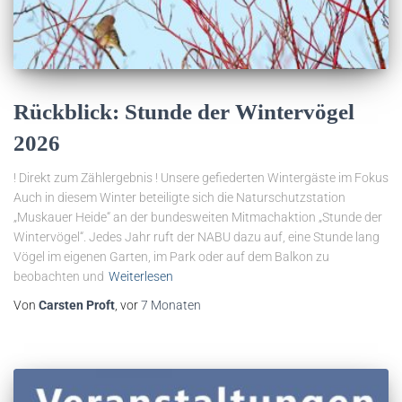
Rückblick: Stunde der Wintervögel
2026
! Direkt zum Zählergebnis ! Unsere gefiederten Wintergäste im Fokus
Auch in diesem Winter beteiligte sich die Naturschutzstation
„Muskauer Heide“ an der bundesweiten Mitmachaktion „Stunde der
Wintervögel“. Jedes Jahr ruft der NABU dazu auf, eine Stunde lang
Vögel im eigenen Garten, im Park oder auf dem Balkon zu
beobachten und
Weiterlesen
Von
Carsten Proft
, vor
7 Monaten