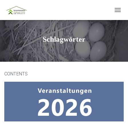
N
A
V
I
G
Schlagwörter
A
T
I
O
N
U
CONTENTS
M
S
C
H
A
L
T
E
N