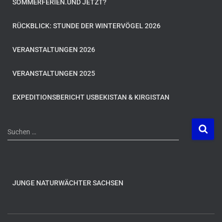
SOMMERFERIEN.UND JETZT?
RÜCKBLICK: STUNDE DER WINTERVÖGEL 2026
VERANSTALTUNGEN 2026
VERANSTALTUNGEN 2025
EXPEDITIONSBERICHT USBEKISTAN & KIRGISTAN
S
Suchen …
u
c
h
e
n
JUNGE NATURWÄCHTER SACHSEN
n
a
c