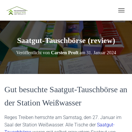
N
A
V
I
G
Saatgut-Tauschbörse (review)
A
T
Veröffentlicht von
Carsten Proft
am
31. Januar 2024
I
O
N
U
M
S
Gut besuchte Saatgut-Tauschbörse an
C
H
A
der Station Weißwasser
L
T
E
Reges Treiben herrschte am Samstag, den 27. Januar im
N
Saal der Station Weißwasser. Alle Tische der
Saatgut-