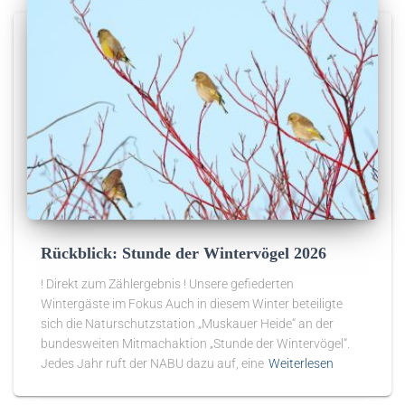
Rückblick: Stunde der Wintervögel 2026
! Direkt zum Zählergebnis ! Unsere gefiederten
Wintergäste im Fokus Auch in diesem Winter beteiligte
sich die Naturschutzstation „Muskauer Heide“ an der
bundesweiten Mitmachaktion „Stunde der Wintervögel“.
Jedes Jahr ruft der NABU dazu auf, eine
Weiterlesen