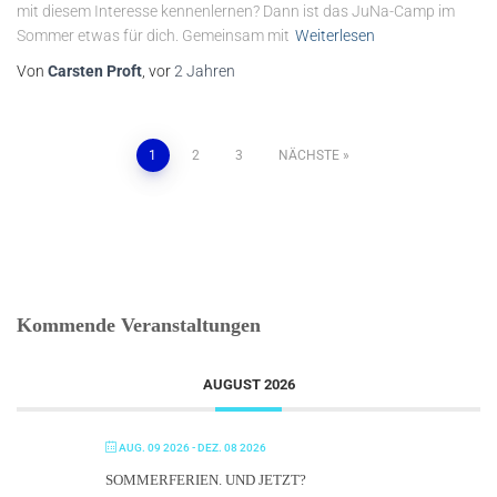
mit diesem Interesse kennenlernen? Dann ist das JuNa-Camp im
Sommer etwas für dich. Gemeinsam mit
Weiterlesen
Von
Carsten Proft
, vor
2 Jahren
Seitennummerierung
1
2
3
NÄCHSTE
der
Beiträge
Kommende Veranstaltungen
AUGUST 2026
AUG. 09 2026
- DEZ. 08 2026
SOMMERFERIEN. UND JETZT?