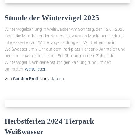
Stunde der Wintervögel 2025
Wintervogelzählung in Weißwasser Am Sonntag, den 12.01.2025
laden die Mitarbeiter der Naturschutzstation Muskauer Heide alle
Interessierten zur Wintervogelzählung ein. Wir treffen uns in
Weißwasser um 9 Uhr auf dem Parkplatz Tierpark/Jahnteich und
beginnen, nach einer kleinen Einführung, mit dem Zählen der
Wintervögel. Nach der einstündigen Zählung rund um den
Jahnteich
Weiterlesen
Von
Carsten Proft
, vor
2 Jahren
Herbstferien 2024 Tierpark
Weißwasser