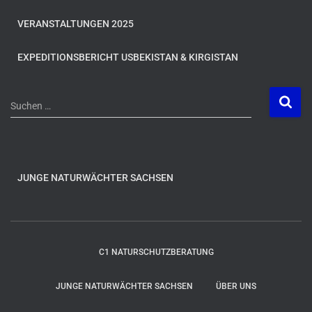
VERANSTALTUNGEN 2025
EXPEDITIONSBERICHT USBEKISTAN & KIRGISTAN
S
Suchen …
u
c
h
e
n
JUNGE NATURWÄCHTER SACHSEN
n
a
c
h
C1 NATURSCHUTZBERATUNG
:
JUNGE NATURWÄCHTER SACHSEN
ÜBER UNS