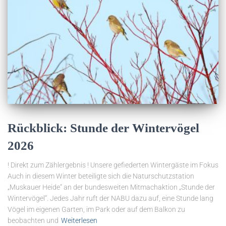
Rückblick: Stunde der Wintervögel
2026
! Direkt zum Zählergebnis ! Unsere gefiederten Wintergäste im Fokus
Auch in diesem Winter beteiligte sich die Naturschutzstation
„Muskauer Heide“ an der bundesweiten Mitmachaktion „Stunde der
Wintervögel“. Jedes Jahr ruft der NABU dazu auf, eine Stunde lang
Vögel im eigenen Garten, im Park oder auf dem Balkon zu
beobachten und
Weiterlesen