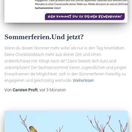
Sommerferien.Und jetzt?
Wenn du diesen Sommer mehr willst als nur in den Tag hineinleben.
Deine ChecklisteMach mehr aus deiner Zeit und nimm
ordentlichwas mit: Klingt nach dir? Dann bewirb dich kurz und
unkompliziert! Der Sachsensommer bietet Jugendlichen und jungen
Erwachsenen die Möglichkeit, sich in den Sommerferien freiwillig zu
engagieren und gleichzeitig wertvolle
Weiterlesen
Von
Carsten Proft
, vor
3 Monaten