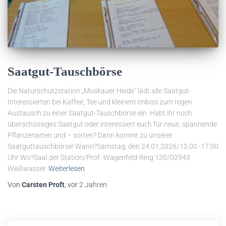
Saatgut-Tauschbörse
Die Naturschutzstation „Muskauer Heide“ lädt alle Saatgut-
Interessierten bei Kaffee, Tee und kleinem Imbiss zum regen
Austausch zu einer Saatgut-Tauschbörse ein. Habt ihr noch
überschüssiges Saatgut oder interessiert euch für neue, spannende
Pflanzenarten und – sorten? Dann kommt zu unserer
Saatguttauschbörse! Wann?Samstag, den 24.01.2026/13.00 -17.00
Uhr Wo?Saal der Station/Prof.-Wagenfeld-Ring 130/02943
Weißwasser
Weiterlesen
Von
Carsten Proft
, vor
2 Jahren