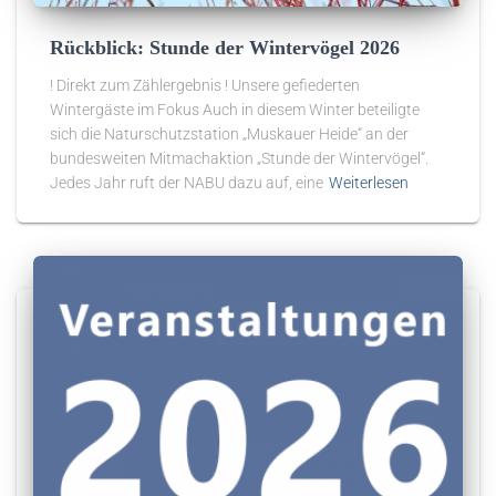
Rückblick: Stunde der Wintervögel 2026
! Direkt zum Zählergebnis ! Unsere gefiederten
Wintergäste im Fokus Auch in diesem Winter beteiligte
sich die Naturschutzstation „Muskauer Heide“ an der
bundesweiten Mitmachaktion „Stunde der Wintervögel“.
Jedes Jahr ruft der NABU dazu auf, eine
Weiterlesen