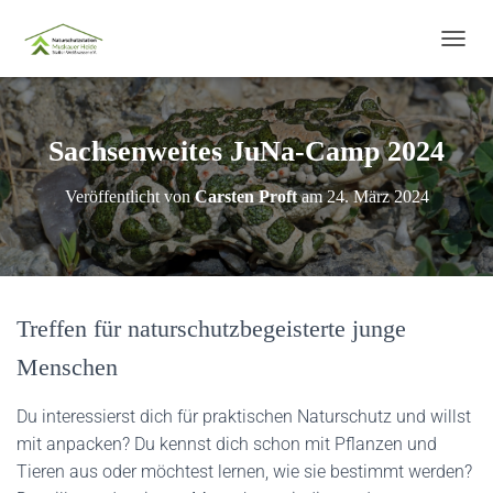
N
A
V
I
G
Sachsenweites JuNa-Camp 2024
A
T
Veröffentlicht von
Carsten Proft
am
24. März 2024
I
O
N
U
M
S
Treffen für naturschutzbegeisterte junge
C
H
Menschen
A
L
T
Du interessierst dich für praktischen Naturschutz und willst
E
mit anpacken? Du kennst dich schon mit Pflanzen und
N
Tieren aus oder möchtest lernen, wie sie bestimmt werden?