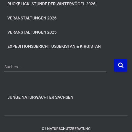
RÜCKBLICK: STUNDE DER WINTERVÖGEL 2026
VERANSTALTUNGEN 2026
VERANSTALTUNGEN 2025
EXPEDITIONSBERICHT USBEKISTAN & KIRGISTAN
S
Suchen …
u
c
h
e
n
JUNGE NATURWÄCHTER SACHSEN
n
a
c
h
C1 NATURSCHUTZBERATUNG
: