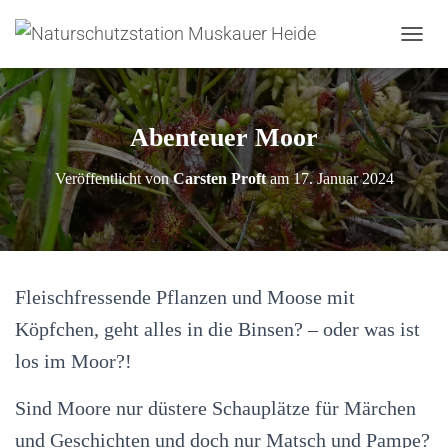
N
A
V
I
G
Abenteuer Moor
A
T
Veröffentlicht von
Carsten Proft
am
17. Januar 2024
I
O
N
U
M
S
Fleischfressende Pflanzen und Moose mit
C
H
Köpfchen, geht alles in die Binsen? – oder was ist
A
L
los im Moor?!
T
E
Sind Moore nur düstere Schauplätze für Märchen
N
und Geschichten und doch nur Matsch und Pampe?