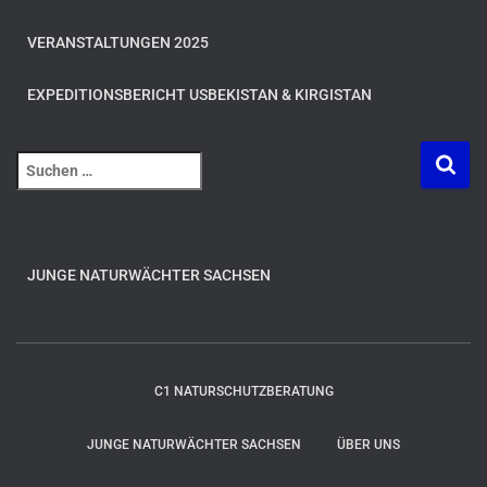
VERANSTALTUNGEN 2025
EXPEDITIONSBERICHT USBEKISTAN & KIRGISTAN
S
u
c
h
e
JUNGE NATURWÄCHTER SACHSEN
n
n
a
c
h
C1 NATURSCHUTZBERATUNG
:
JUNGE NATURWÄCHTER SACHSEN
ÜBER UNS