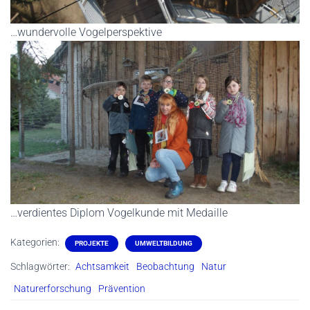
…wundervolle Vogelperspektive
…verdientes Diplom Vogelkunde mit Medaille
Kategorien:
PROJEKTE
UMWELTBILDUNG
Schlagwörter:
Achtsamkeit
Beobachtung
Natur
Naturerforschung
Prävention