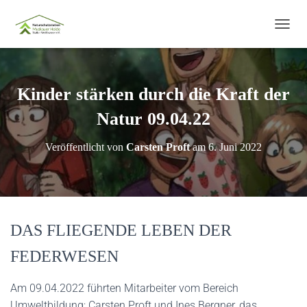
N
A
V
I
G
Kinder stärken durch die Kraft der
A
T
Natur 09.04.22
I
O
Veröffentlicht von
Carsten Proft
am
6. Juni 2022
N
U
M
S
C
H
DAS FLIEGENDE LEBEN DER
A
L
FEDERWESEN
T
E
N
Am 09.04.2022 führten Mitarbeiter vom Bereich
Umweltbildung; Carsten Proft und Ines Bergner, das