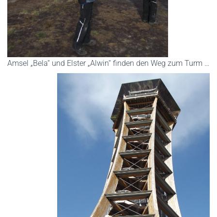
Amsel „Bela“ und Elster „Alwin“ finden den Weg zum Turm …