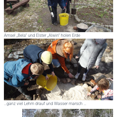
Amsel „Bela“ und Elster „Alwin“ holen Erde
…ganz viel Lehm drauf und Wasser marsch …