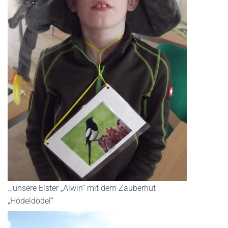
…unsere Elster „Alwin“ mit dem Zauberhut
„Hödeldödel“