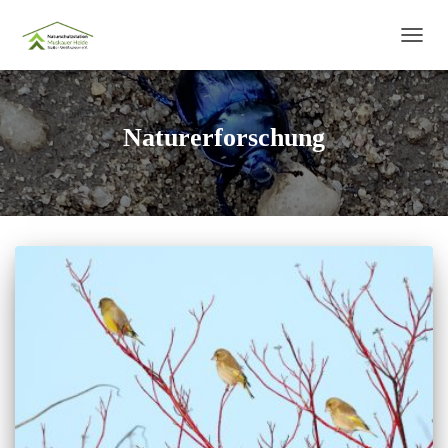
NAVIG
UMSC
Naturerforschung