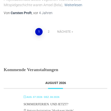
Mitspielgeschichte waren Amsel (Bela),
Weiterlesen
Von
Carsten Proft
, vor
4 Jahren
Seitennummerierung
1
2
NÄCHSTE
der
Beiträge
Kommende Veranstaltungen
AUGUST 2026
AUG. 07 2026
- DEZ. 06 2026
SOMMERFERIEN. UND JETZT?
Naturschutzstation "Muskauer Heide"