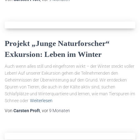
Projekt „Junge Naturforscher“
Exkursion: Leben im Winter
Auch wenn alles still und eingefroren wirkt – der Winter steckt voller
Leben! Auf unserer Exkursion gehen die Teilnehmenden den
Geheimnissen der Überwinterung auf den Grund. Wir entdecken
Spuren von Tieren, die auch in der Kälte aktiv sind, suchen
Schlafplätze und Winterquartiere und lernen, wie man Tierspuren im
Schnee oder
Weiterlesen
Von
Carsten Proft
, vor
9 Monaten