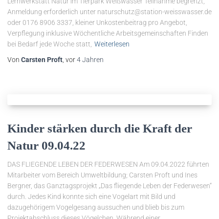
Lernwerkstatt Natur im Tierpark Weißwasser Teilnahme begrenzt,
Anmeldung erforderlich unter naturschutz@station-weisswasser.de
oder 0176 8906 3337, kleiner Unkostenbeitrag pro Angebot,
Verpflegung inklusive Wöchentliche Arbeitsgemeinschaften Finden
bei Bedarf jede Woche statt,
Weiterlesen
Von
Carsten Proft
, vor
4 Jahren
Kinder stärken durch die Kraft der
Natur 09.04.22
DAS FLIEGENDE LEBEN DER FEDERWESEN Am 09.04.2022 führten
Mitarbeiter vom Bereich Umweltbildung; Carsten Proft und Ines
Bergner, das Ganztagsprojekt „Das fliegende Leben der Federwesen“
durch. Jedes Kind konnte sich eine Vogelart mit Bild und
dazugehörigem Vogelgesang aussuchen und blieb bis zum
Projektabschluss dieses Vögelchen. Während einer