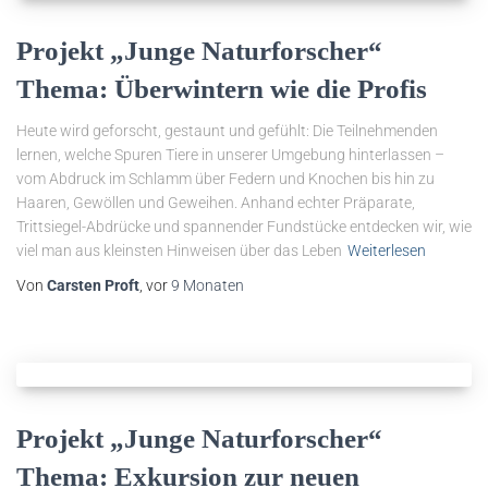
Projekt „Junge Naturforscher“
Thema: Überwintern wie die Profis
Heute wird geforscht, gestaunt und gefühlt: Die Teilnehmenden
lernen, welche Spuren Tiere in unserer Umgebung hinterlassen –
vom Abdruck im Schlamm über Federn und Knochen bis hin zu
Haaren, Gewöllen und Geweihen. Anhand echter Präparate,
Trittsiegel-Abdrücke und spannender Fundstücke entdecken wir, wie
viel man aus kleinsten Hinweisen über das Leben
Weiterlesen
Von
Carsten Proft
, vor
9 Monaten
Projekt „Junge Naturforscher“
Thema: Exkursion zur neuen