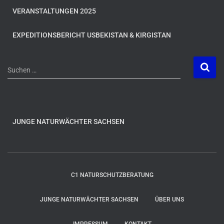
VERANSTALTUNGEN 2025
EXPEDITIONSBERICHT USBEKISTAN & KIRGISTAN
S
Suchen …
u
c
h
e
n
JUNGE NATURWÄCHTER SACHSEN
n
a
c
h
C1 NATURSCHUTZBERATUNG
:
JUNGE NATURWÄCHTER SACHSEN
ÜBER UNS