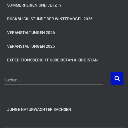
SOMMERFERIEN.UND JETZT?
RÜCKBLICK: STUNDE DER WINTERVÖGEL 2026
VERANSTALTUNGEN 2026
VERANSTALTUNGEN 2025
EXPEDITIONSBERICHT USBEKISTAN & KIRGISTAN
S
Suchen …
u
c
h
e
n
JUNGE NATURWÄCHTER SACHSEN
n
a