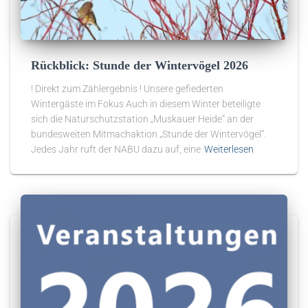
Rückblick: Stunde der Wintervögel 2026
! Direkt zum Zählergebnis ! Unsere gefiederten
Wintergäste im Fokus Auch in diesem Winter beteiligte
sich die Naturschutzstation „Muskauer Heide“ an der
bundesweiten Mitmachaktion „Stunde der Wintervögel“.
Jedes Jahr ruft der NABU dazu auf, eine
Weiterlesen