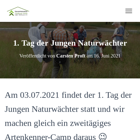
N
A
V
I
G
1. Tag der Jungen Naturwächter
A
T
Veröffentlicht von
Carsten Proft
am
16. Juni 2021
I
O
N
U
M
S
Am 03.07.2021 findet der 1. Tag der
C
H
A
Jungen Naturwächter statt und wir
L
T
machen gleich ein zweitägiges
E
N
Artenkenner-Camp daraus 😉