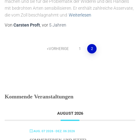
machen und sie für die Problematik der Wilderei und des Handels
mit bedrohten Arten sensibilisieren. Er enthält zahlreiche Asservate,
die vom Zoll beschlagnahmt und
Weiterlesen
Von
Carsten Proft
, vor
5 Jahren
Seitennummerierung
VORHERIGE
1
2
der
Beiträge
Kommende Veranstaltungen
AUGUST 2026
AUG. 07 2026
- DEZ. 06 2026