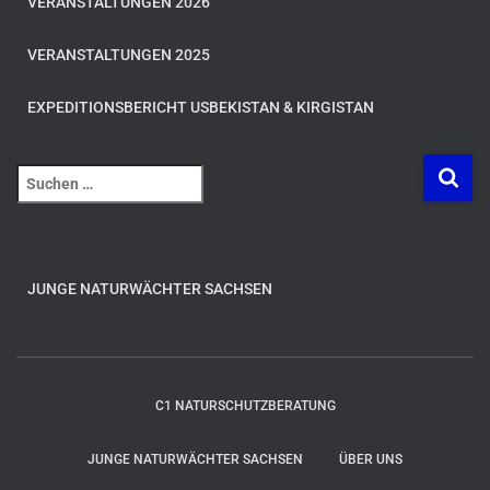
VERANSTALTUNGEN 2026
VERANSTALTUNGEN 2025
EXPEDITIONSBERICHT USBEKISTAN & KIRGISTAN
S
u
c
h
e
JUNGE NATURWÄCHTER SACHSEN
n
n
a
c
h
C1 NATURSCHUTZBERATUNG
:
JUNGE NATURWÄCHTER SACHSEN
ÜBER UNS