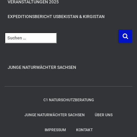
VERANSTALTUNGEN 2025
EXPEDITIONSBERICHT USBEKISTAN & KIRGISTAN
S
u
c
h
e
JUNGE NATURWÄCHTER SACHSEN
n
n
a
c
h
C1 NATURSCHUTZBERATUNG
:
JUNGE NATURWÄCHTER SACHSEN
ÜBER UNS
IMPRESSUM
KONTAKT