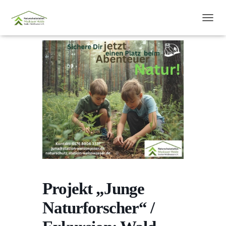
N
A
V
I
G
A
T
I
O
N
U
M
S
C
H
A
L
Projekt „Junge
T
E
Naturforscher“ /
N