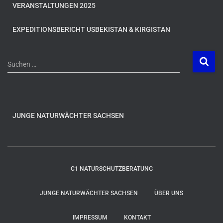
VERANSTALTUNGEN 2025
EXPEDITIONSBERICHT USBEKISTAN & KIRGISTAN
S
Suchen …
u
c
h
e
n
JUNGE NATURWÄCHTER SACHSEN
n
a
c
h
C1 NATURSCHUTZBERATUNG
:
JUNGE NATURWÄCHTER SACHSEN
ÜBER UNS
IMPRESSUM
KONTAKT