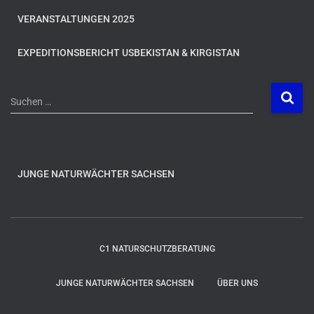
VERANSTALTUNGEN 2025
EXPEDITIONSBERICHT USBEKISTAN & KIRGISTAN
S
Suchen …
u
c
h
e
n
JUNGE NATURWÄCHTER SACHSEN
n
a
c
h
C1 NATURSCHUTZBERATUNG
:
JUNGE NATURWÄCHTER SACHSEN
ÜBER UNS