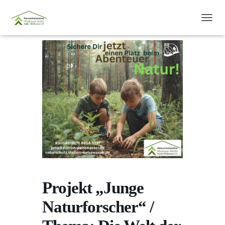
N
A
V
I
G
A
T
I
O
N
U
M
S
C
H
A
L
Projekt „Junge
T
E
Naturforscher“ /
N