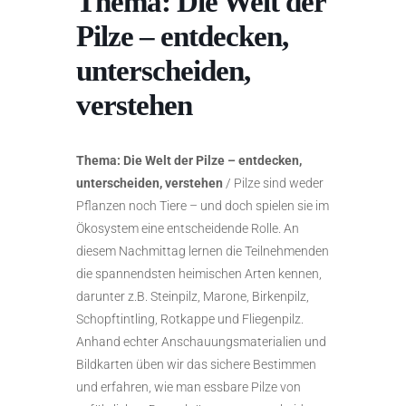
Thema: Die Welt der
Pilze – entdecken,
unterscheiden,
verstehen
Thema: Die Welt der Pilze – entdecken,
unterscheiden, verstehen
/ Pilze sind weder
Pflanzen noch Tiere – und doch spielen sie im
Ökosystem eine entscheidende Rolle. An
diesem Nachmittag lernen die Teilnehmenden
die spannendsten heimischen Arten kennen,
darunter z.B. Steinpilz, Marone, Birkenpilz,
Schopftintling, Rotkappe und Fliegenpilz.
Anhand echter Anschauungsmaterialien und
Bildkarten üben wir das sichere Bestimmen
und erfahren, wie man essbare Pilze von