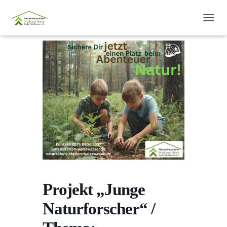
N
A
V
I
G
A
T
I
O
N
U
M
S
C
H
A
L
Projekt „Junge
T
E
Naturforscher“ /
N