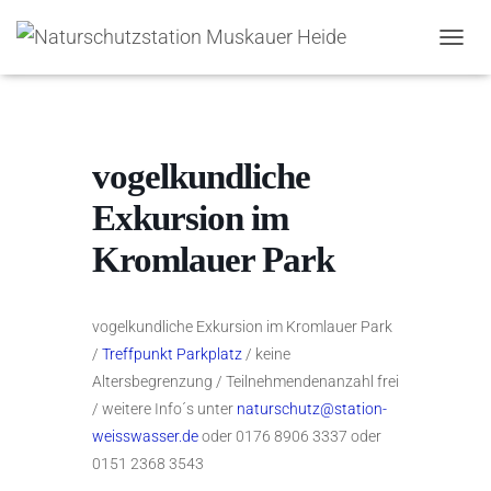
N
A
V
I
G
A
vogelkundliche
T
I
Exkursion im
O
N
Kromlauer Park
U
M
S
C
vogelkundliche Exkursion im Kromlauer Park
H
/
Treffpunkt Parkplatz
/ keine
A
Altersbegrenzung / Teilnehmendenanzahl frei
L
/ weitere Info´s unter
naturschutz@station-
T
E
weisswasser.de
oder 0176 8906 3337 oder
N
0151 2368 3543