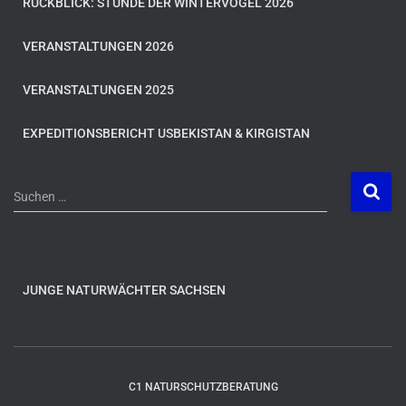
RÜCKBLICK: STUNDE DER WINTERVÖGEL 2026
VERANSTALTUNGEN 2026
VERANSTALTUNGEN 2025
EXPEDITIONSBERICHT USBEKISTAN & KIRGISTAN
S
Suchen …
u
c
h
e
n
JUNGE NATURWÄCHTER SACHSEN
n
a
c
h
C1 NATURSCHUTZBERATUNG
: