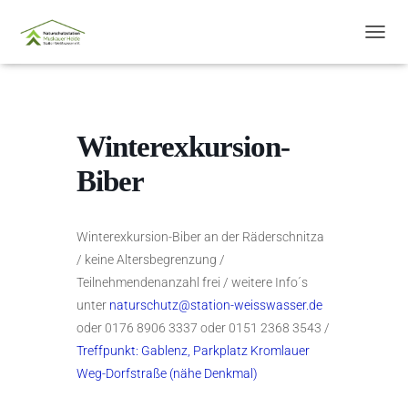
N
A
V
I
G
A
Winterexkursion-
T
I
Biber
O
N
U
M
Winterexkursion-Biber an der Räderschnitza
S
/ keine Altersbegrenzung /
C
Teilnehmendenanzahl frei / weitere Info´s
H
unter
naturschutz@station-weisswasser.de
A
L
oder 0176 8906 3337 oder 0151 2368 3543 /
T
Treffpunkt: Gablenz, Parkplatz Kromlauer
E
Weg-Dorfstraße (nähe Denkmal)
N