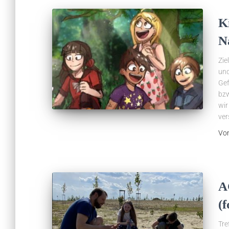
K
N
Zie
und
Gef
bzw
wir
ver
Vo
A
(
Tre