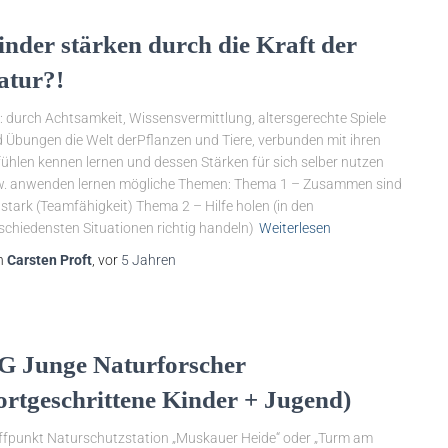
inder stärken durch die Kraft der
atur?!
l: durch Achtsamkeit, Wissensvermittlung, altersgerechte Spiele
 Übungen die Welt derPflanzen und Tiere, verbunden mit ihren
ühlen kennen lernen und dessen Stärken für sich selber nutzen
. anwenden lernen mögliche Themen: Thema 1 – Zusammen sind
 stark (Teamfähigkeit) Thema 2 – Hilfe holen (in den
schiedensten Situationen richtig handeln)
Weiterlesen
n
Carsten Proft
, vor
5 Jahren
G Junge Naturforscher
fortgeschrittene Kinder + Jugend)
ffpunkt Naturschutzstation „Muskauer Heide“ oder „Turm am