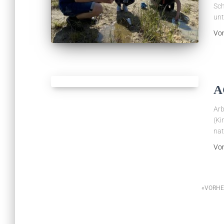
Sch
unt
Vo
A
Arb
(Ki
nat
Vo
Seitennummerierung
VORHE