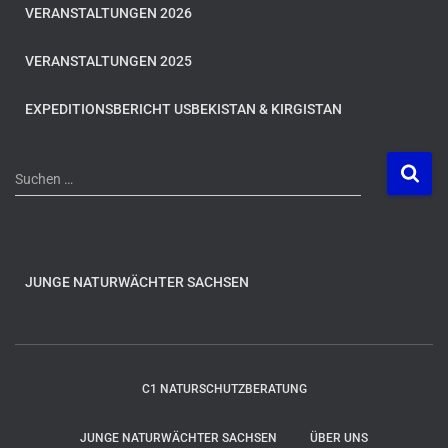
VERANSTALTUNGEN 2026
VERANSTALTUNGEN 2025
EXPEDITIONSBERICHT USBEKISTAN & KIRGISTAN
S
Suchen …
u
c
h
e
n
JUNGE NATURWÄCHTER SACHSEN
n
a
c
h
C1 NATURSCHUTZBERATUNG
:
JUNGE NATURWÄCHTER SACHSEN
ÜBER UNS