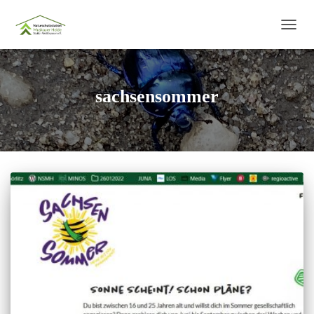
NAVIG
UMSC
sachsensommer