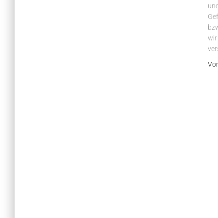
und
Gef
bzw
wir
ver
Vo