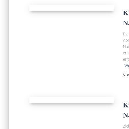
K
N
Die
Apr
Nat
erh
erf
We
Vo
K
N
Zie