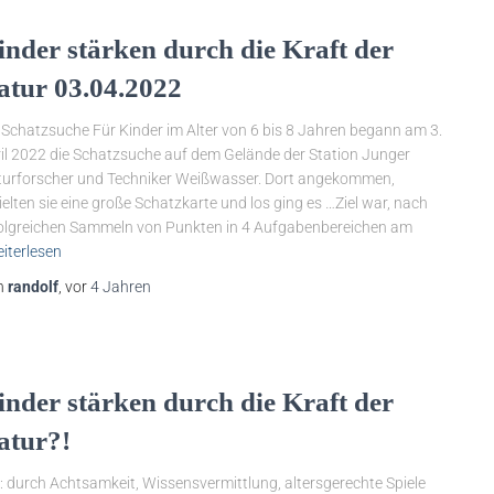
inder stärken durch die Kraft der
atur 03.04.2022
 Schatzsuche Für Kinder im Alter von 6 bis 8 Jahren begann am 3.
il 2022 die Schatzsuche auf dem Gelände der Station Junger
urforscher und Techniker Weißwasser. Dort angekommen,
ielten sie eine große Schatzkarte und los ging es …Ziel war, nach
olgreichen Sammeln von Punkten in 4 Aufgabenbereichen am
iterlesen
n
randolf
, vor
4 Jahren
inder stärken durch die Kraft der
atur?!
l: durch Achtsamkeit, Wissensvermittlung, altersgerechte Spiele