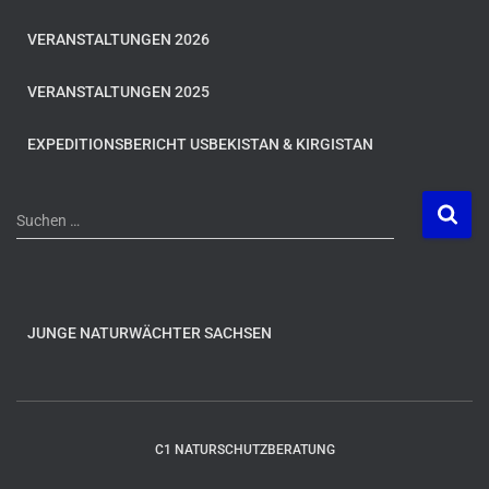
VERANSTALTUNGEN 2026
VERANSTALTUNGEN 2025
EXPEDITIONSBERICHT USBEKISTAN & KIRGISTAN
S
Suchen …
u
c
h
e
n
JUNGE NATURWÄCHTER SACHSEN
n
a
c
h
C1 NATURSCHUTZBERATUNG
: