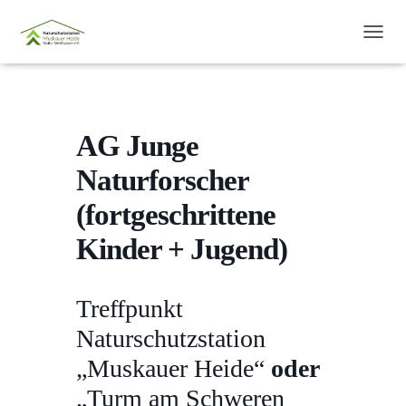
N
A
V
I
G
A
AG Junge
T
I
Naturforscher
O
N
(fortgeschrittene
U
M
Kinder + Jugend)
S
C
H
Treffpunkt
A
L
Naturschutzstation
T
E
„Muskauer Heide“
oder
N
„Turm am Schweren